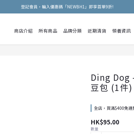
登記會員，輪入優惠碼「NEWBH1」即享首單9折!
Welcome Hooman !
Welcome Hooman !
商店介紹
所有商品
品牌分類
近期清貨
領養資訊
Ding Do
豆包 (1件)
全店，買滿$400免運
HK$95.00
數量