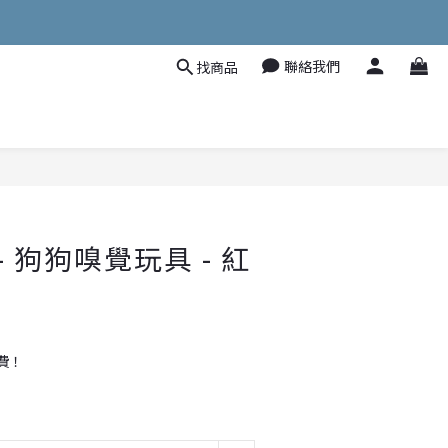
聯絡我們
找商品
立即購買
g - 狗狗嗅覺玩具 - 紅
費！