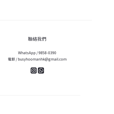
聯絡我們
WhatsApp / 9858-0390
電郵 / busyhoomanhk@gmail.com