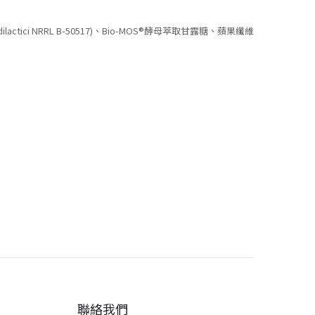
cidilactici NRRL B-50517)、Bio-MOS®酵母萃取甘露糖、蘋果纖維
聯絡我們