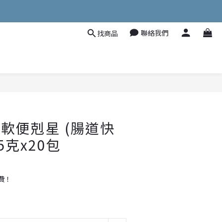
聯絡我們
找商品
立即購買
 軟便剋星 (腸道快
5克x20包
費！