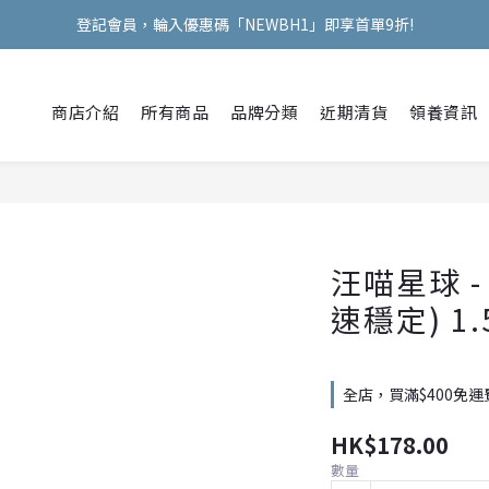
登記會員，輪入優惠碼「NEWBH1」即享首單9折!
Welcome Hooman !
Welcome Hooman !
商店介紹
所有商品
品牌分類
近期清貨
領養資訊
汪喵星球 -
速穩定) 1.
全店，買滿$400免運
HK$178.00
數量