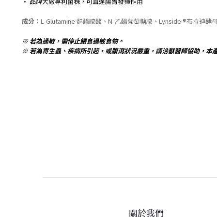
• 品牌大廠專利菌株，可直達腸胃發揮作用
成分：
L-Glutamine 麩醯胺酸、N-乙醯葡萄糖胺、Lynside ®布拉迪酵母菌( Pr
※ 若為過敏，需停止餵食過敏食物。
※ 若為寄生蟲、疾病所引起，或腹瀉狀況嚴重，請洽獸醫師協助，本
關於我們