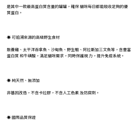
是其中一款最高蛋白質含量的罐罐，確保 貓咪每日都能吸收足夠的優
質蛋白。
☀ 可追溯來源的高級野生食材
散養雞、太平洋吞拿魚、沙甸魚、野生蝦、阿拉斯加三文魚等，含豐富
蛋白質 和牛磺酸，滿足貓咪需求，同時保護視 力，提升免疫系統。
☀ 純天然、無添加
非基因改造，不含卡拉膠，不含人工色素 及防腐劑。
☀ 國際品質保證