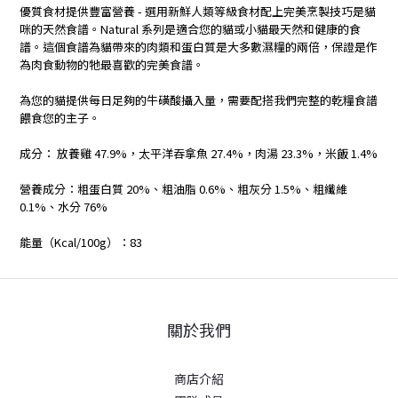
優質食材提供豐富營養 - 選用新鮮人類等級食材配上完美烹製技巧是貓
咪的天然食譜。Natural 系列是適合您的貓或小貓最天然和健康的食
譜。這個食譜為貓帶來的肉類和蛋白質是大多數濕糧的兩倍，保證是作
為肉食動物的牠最喜歡的完美食譜。
為您的貓提供每日足夠的牛磺酸攝入量，需要配搭我們完整的乾糧食譜
餵食您的主子。
成分： 放養雞 47.9%，太平洋吞拿魚 27.4%，肉湯 23.3%，米飯 1.4%
營養成分：粗蛋白質 20%、粗油脂 0.6%、粗灰分 1.5%、粗纖維
0.1%、水分 76%
能量（Kcal/100g）：83
關於我們
商店介紹