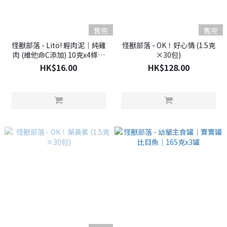
售完
售完
怪獸部落 - Litö! 輕肉泥｜純雞
怪獸部落 - OK！好心情 (1.5克
肉 (維他命C添加) 10克x4條｜
×30包)
此日期前最佳(2026年6月21日)
HK$16.00
HK$128.00