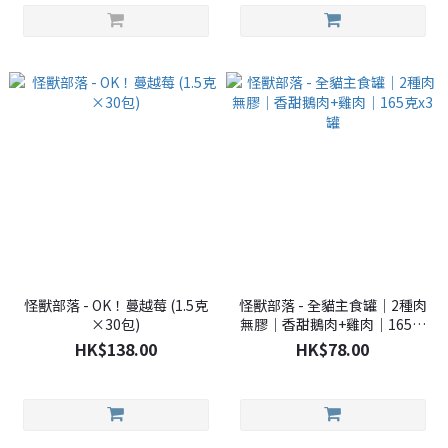
怪獸部落 - OK！蔓越莓 (1.5克
怪獸部落 - 全貓主食罐｜2種肉
×30包)
無膠｜香甜鵝肉+雞肉｜165克
x3罐
HK$138.00
HK$78.00