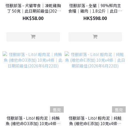
怪獸部落 - 犬貓零食｜凍乾雞胸
怪獸部落 - 全貓｜98%鮮肉主
丁 50克｜此日期前最佳(2026
食糧｜雞肉｜1.8公斤｜此日期
年1月1日)
前最佳:(2026年4月30日)
HK$58.00
HK$598.00
售完
售完
怪獸部落 - Litö! 輕肉泥｜純鮪
怪獸部落 - Litö! 輕肉泥｜純鮭
魚 (維他命D3添加) 10克x4條｜
魚 (維他命E添加) 10克x4條｜