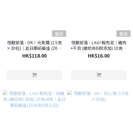
售完
售完
怪獸部落 - OK！元氣鐵 (1.5克
怪獸部落 - Litö! 輕肉泥｜雞肉
×30包)｜此日期前最佳 (2026
+干貝 (維他命B群添加) 10克x4
年7月22日)
條｜此日期前最佳(2026年9月
HK$118.00
HK$16.00
20日)